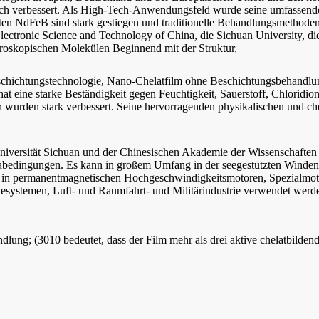
h verbessert. Als High-Tech-Anwendungsfeld wurde seine umfassende L
en NdFeB sind stark gestiegen und traditionelle Behandlungsmethoden
Electronic Science and Technology of China, die Sichuan University, di
kroskopischen Molekülen Beginnend mit der Struktur,
ichtungstechnologie, Nano-Chelatfilm ohne Beschichtungsbehandlung, 
hat eine starke Beständigkeit gegen Feuchtigkeit, Sauerstoff, Chloridio
 wurden stark verbessert. Seine hervorragenden physikalischen und c
rsität Sichuan und der Chinesischen Akademie der Wissenschaften get
abedingungen. Es kann in großem Umfang in der seegestützten Winden
n in permanentmagnetischen Hochgeschwindigkeitsmotoren, Spezialmot
systemen, Luft- und Raumfahrt- und Militärindustrie verwendet werd
ung; (3010 bedeutet, dass der Film mehr als drei aktive chelatbilden