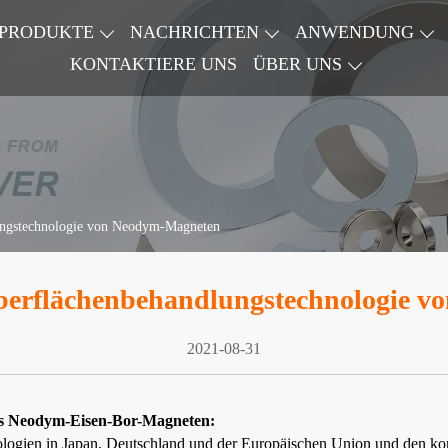
PRODUKTE
NACHRICHTEN
ANWENDUNG
KONTAKTIERE UNS
ÜBER UNS
ungstechnologie von Neodym-Magneten
berflächenbehandlungstechnologie 
2021-08-31
es Neodym-Eisen-Bor-Magneten:
logien in Japan, Deutschland und der Europäischen Union und den kon