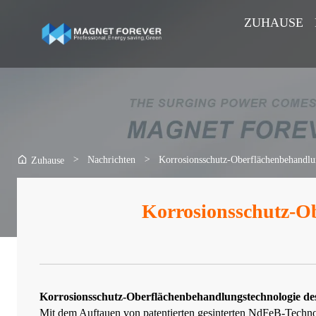
ZUHAUSE
>
Nachrichten
>
Korrosionsschutz-Oberflächenbehandl
Zuhause
Korrosionsschutz-O
Korrosionsschutz-Oberflächenbehandlungstechnologie d
Mit dem Auftauen von patentierten gesinterten NdFeB-Techno