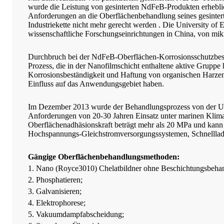
wurde die Leistung von gesinterten NdFeB-Produkten erheblic
Anforderungen an die Oberflächenbehandlung seines gesintert
Industriekette nicht mehr gerecht werden . Die University of 
wissenschaftliche Forschungseinrichtungen in China, von mi
Durchbruch bei der NdFeB-Oberflächen-Korrosionsschutzbesch
Prozess, die in der Nanofilmschicht enthaltene aktive Gruppe 
Korrosionsbeständigkeit und Haftung von organischen Harzen
Einfluss auf das Anwendungsgebiet haben.
Im Dezember 2013 wurde der Behandlungsprozess von der Unive
Anforderungen von 20-30 Jahren Einsatz unter marinen Klim
Oberflächenadhäsionskraft beträgt mehr als 20 MPa und kan
Hochspannungs-Gleichstromversorgungssystemen, Schnelllade
Gängige Oberflächenbehandlungsmethoden:
1. Nano (Royce3010) Chelatbildner ohne Beschichtungsbehandl
2. Phosphatieren;
3. Galvanisieren;
4. Elektrophorese;
5. Vakuumdampfabscheidung;