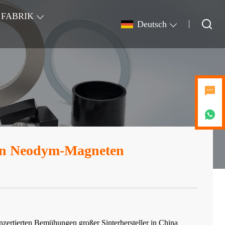
FABRIK
Deutsch
von Neodym-Magneten
zertierten Bemühungen großer Sinterhersteller in China