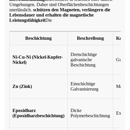
Umgebungen. Daher sind Oberflächenbeschichtungen
unerlässlich.
schützen den Magneten, verlängern die
Lebensdauer und erhalten die magnetische
Leistungsfähigkeit
Die
Beschichtung
Beschreibung
Korros
Dreischichtige
Ni-Cu-Ni (Nickel-Kupfer-
galvanische
Gut
Nickel)
Beschichtung
Einschichtige
Zn (Zink)
Mäßig
Galvanisierung
Epoxidharz
Dicke
Exzelle
(Epoxidharzbeschichtung)
Polymerbeschichtung