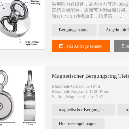
采用强力钕磁铁，最大拉力可达500k
高档金属配件，表面可达到镜面效果
通过CNC自动机加工，精度高。
金属形状和尺寸可以定制。
可搭配市面上所有挂钩、登山扣、36
Bergungsmagnet
ummierter
Wasserdichter, gummierter Topf mit
Kundenspezifischer
Neodym-Magnet
Scheibenferritmagne
Einz
Jetzt Anfrage senden
Magnetischer Bergungsring Tie
Maximale Größe: 120 mm
Maximale Zugkraft: 1100 Pfund
Starker Magnet: Klasse N52
ISO 9001, TS16949
magnetischer Bergungsring Hochseeangelmagnet
Hochseeangelmagnet