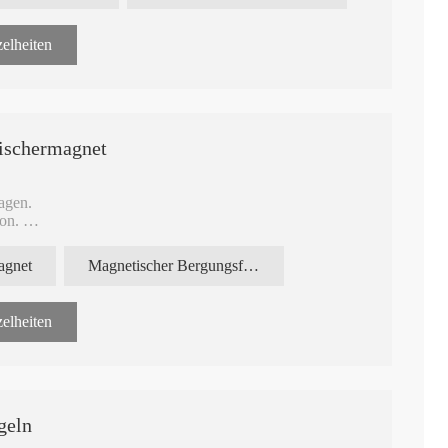
elheiten
ischermagnet
ragen.
ion.
iduell angepasst werden.
agnet
Magnetischer Bergungsfischermagnet
elheiten
geln