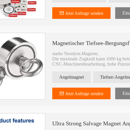
Einz
Jetzt Anfrage senden
Magnetischer Tiefsee-Bergungsf
starke Neodym-Magnete,
Die maximale Zugkraft kann 1000 kg bet
CNC-Maschinenbearbeitung, hohe Präzis
Form und Größe des Metalls können indiv
Angelmagnet
Tiefsee-Angelm
Einz
Jetzt Anfrage senden
Ultra Strong Salvage Magnet An