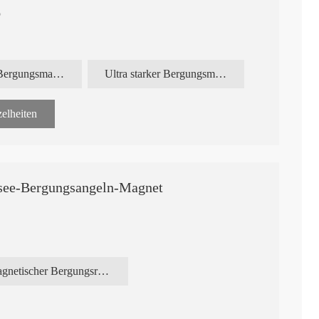
g。
。
0°旋转挂钩、全封闭挂钩等。
Angeln mit Bergungsmagneten
Ultra starker Bergungsmagnet
D50x30mm Industrieller N52
Industriemagne
t
Neodym-Zylindermagnet
thermischer Sta
elheiten
fsee-Bergungsangeln-Magnet
magnetischer Bergungsring