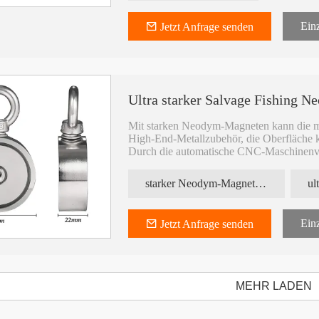
Einz
Jetzt Anfrage senden
Ultra starker Salvage Fishing 
Mit starken Neodym-Magneten kann die m
High-End-Metallzubehör, die Oberfläche k
Durch die automatische CNC-Maschinenver
Metallform und -größe können angepasst
Er kann mit allen auf dem Markt erhältli
starker Neodym-Magnet für die Bergungsfischerei
geschlossenen Haken usw. kombiniert we
Einz
Jetzt Anfrage senden
MEHR LADEN