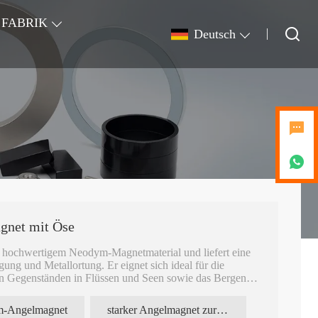
FABRIK
Deutsch
gnet mit Öse
s hochwertigem Neodym-Magnetmaterial und liefert eine
ung und Metallortung. Er eignet sich ideal für die
n Gegenständen in Flüssen und Seen sowie das Bergen
uge, Münzen und Altmetall. Das robuste Stahlgehäuse
Außenbereich.
-Angelmagnet
starker Angelmagnet zur Bergung