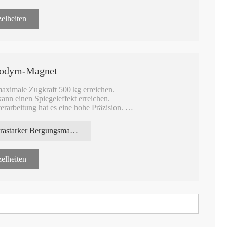
elheiten
Neodym-Magnet
aximale Zugkraft 500 kg erreichen.
ann einen Spiegeleffekt erreichen.
arbeitung hat es eine hohe Präzision.
 werden.
chen Haken, Karabinern, 360° drehbaren Haken, vollständig
ultrastarker Bergungsmagnet
rden.
elheiten