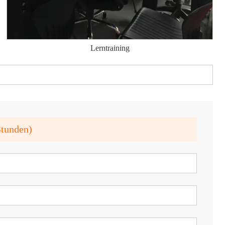
Lerntraining
Stunden)