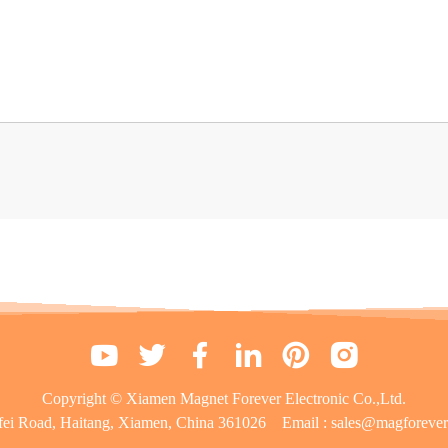
Copyright © Xiamen Magnet Forever Electronic Co.,Ltd.
fei Road, Haitang, Xiamen, China 361026
Email :
sales@magforeve