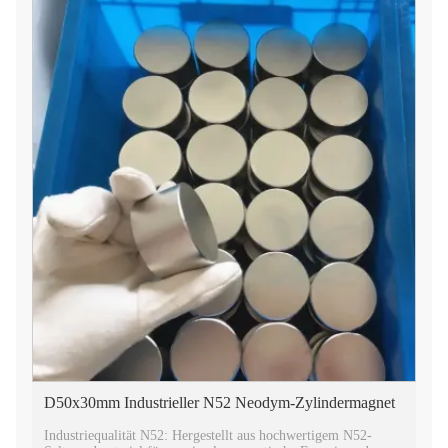
D50x30mm Industrieller N52 Neodym-Zylindermagnet
Industriequalität N52: Hergestellt aus hochwertigem N52-