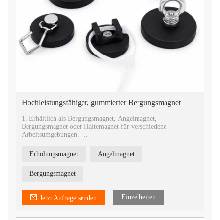
Hochleistungsfähiger, gummierter Bergungsmagnet
1. Erhältlich als Bergungsmagnet, Angelmagnet,
Bergungsmagnet oder Haltemagnet für verschiedene
Arbeitsumgebungen.
2. Für Markenprojekte sind Logogravuren, Seile, Zubehör,
Tragetaschen und Verkaufsverpackungen erhältlich.
Erholungsmagnet
Angelmagnet
Bergungsmagnet
Einzelheiten
Jetzt Anfrage senden