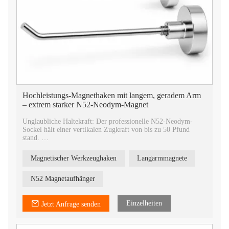
Hochleistungs-Magnethaken mit langem, geradem Arm
– extrem starker N52-Neodym-Magnet
Unglaubliche Haltekraft: Der professionelle N52-Neodym-
Sockel hält einer vertikalen Zugkraft von bis zu 50 Pfund
stand.
Vergrößerte Reichweite: Die 10 cm lange gerade Stange bietet
zusätzlichen Platz für sperrige Werkzeuge, Taschen oder
Magnetischer Werkzeughaken
Langarmmagnete
mehrere Gegenstände.
Kein Werkzeug erforderlich: Sofortige Montage durch
einfaches Aufstecken auf jeder Metalloberfläche. Kein Bohren,
N52 Magnetaufhänger
keine Löcher, keine dauerhaften Schäden.
Einzelheiten
Jetzt Anfrage senden