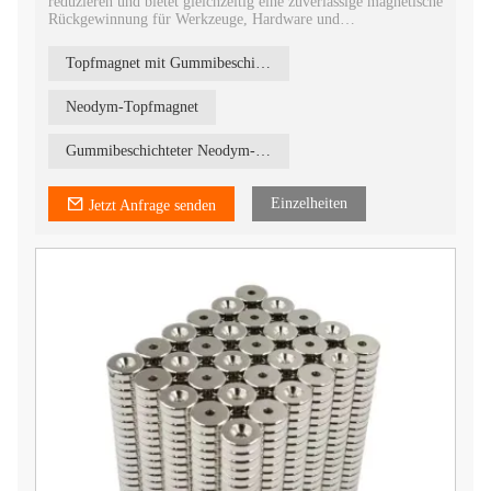
reduzieren und bietet gleichzeitig eine zuverlässige magnetische
Rückgewinnung für Werkzeuge, Hardware und
Metallgegenstände.
2. Konzipiert für nasse, schlammige Umgebungen und den
Topfmagnet mit Gummibeschichtung
Einsatz im Freien, mit einer schützenden Gummischicht und
individuell anpassbarer Größe, Gewinde und Zubehör.
Neodym-Topfmagnet
Gummibeschichteter Neodym-Magnet
Einzelheiten
Jetzt Anfrage senden