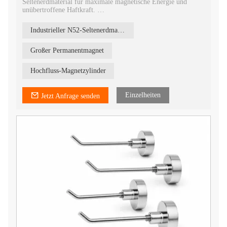
Seltenerdmaterial für maximale magnetische Energie und
unübertroffene Haftkraft.
Besonders dicke Ausführung: Die Zylinderform sorgt für ein
tiefes Magnetfeld, ideal für Motoren mit hohem Drehmoment
Industrieller N52-Seltenerdmagnet
und robuste Industrieseparatoren.
Hochwertige Ni-Cu-Ni-Beschichtung: Die dreifache Nickel-
Kupfer-Nickel-Beschichtung gewährleistet eine glänzende,
Großer Permanentmagnet
rostbeständige Oberfläche und eine lange Haltbarkeit.
Hohe Präzisionstoleranz: Hergestellt unter strenger
Hochfluss-Magnetzylinder
Maßkontrolle, daher ideal für die automatisierte Montage und
Präzisionstechnik.
Einzelheiten
Jetzt Anfrage senden