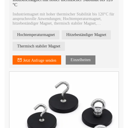
°C
Industriemagnet mit hoher thermischer Stabilität bis 120°C für
anspruchsvolle Anwendungen; Hochtemperaturmagnet,
hitzebeständiger Magnet, thermisch stabiler Magnet,
industrieller NdFeB-Magnet und kundenspezifischer Neodym-
Magnet.
Hochtemperaturmagnet
Hitzebeständiger Magnet
Thermisch stabiler Magnet
Einzelheiten
Jetzt Anfrage senden