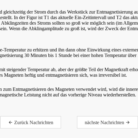
d gleichzeitig der Strom durch das Werkstück zur Entmagnetisierung a
ellt. In der Figur ist T1 das aktuelle Ein-Zeitintervall und T2 das aktu
 Abklingzeiten des Stroms sollten so groß wie möglich sein (im Allgem
sein. Wenn die Abklingamplitude zu groß ist, wird der Zweck der Entmag
ie-Temperatur zu erhitzen und ihn dann ohne Einwirkung eines extern
gnetisierung 30 Minuten bis 1 Stunde bei einer hohen Temperatur über
it steigender Temperatur ab, aber der größte Teil der Magnetkraft erh
 Magneten heftig und entmagnetisieren sich, was irreversibel ist.
zum Entmagnetisieren des Magneten verwendet wird, wird die innere 
agnetische Leistung nicht auf das vorherige Niveau wiederherstellen.
Zurück Nachrichten
nächste Nachrichten