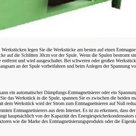
n Werkstücken legen Sie die Werkstücke am besten auf einen Entmagneti
ücke auf die Schlitten 30cm vor der Spule. Wenn die Spulen bestromt s
 entfernt und wird ausgeschaltet. Bei schweren oder großen Werkstück
 langsam an der Spule vorbeifahren und beim Anlegen der Spannung v
 kann ein automatischer Dämpfungs-Entmagnetisierer oder ein Spannun
 Sie das Werkstück in die Spule, spannen Sie es zwischen die beiden ma
it dem Werkstück wird der Strom zum Entmagnetisieren auf Null reduz
immten Entmagnetisierers aus dem Internet. Es ist zu erkennen, dass 
ängt hauptsächlich von der Kapazität des Energiespeicherkondensators
aktoren wie die Marke des Entmagnetisierungsprodukts oder die Eigenk