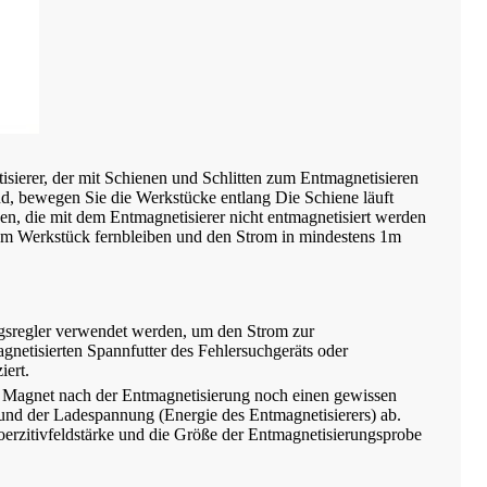
sierer, der mit Schienen und Schlitten zum Entmagnetisieren
ind, bewegen Sie die Werkstücke entlang Die Schiene läuft
en, die mit dem Entmagnetisierer nicht entmagnetisiert werden
om Werkstück fernbleiben und den Strom in mindestens 1m
gsregler verwendet werden, um den Strom zur
gnetisierten Spannfutter des Fehlersuchgeräts oder
iert.
der Magnet nach der Entmagnetisierung noch einen gewissen
 und der Ladespannung (Energie des Entmagnetisierers) ab.
oerzitivfeldstärke und die Größe der Entmagnetisierungsprobe