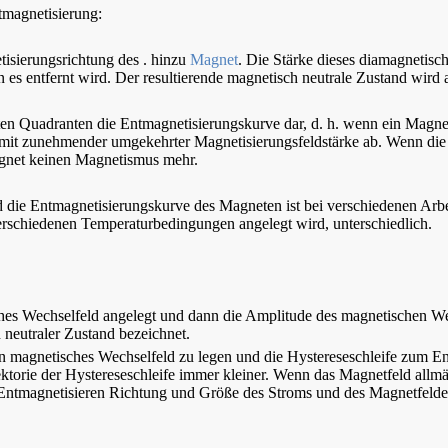
ntmagnetisierung:
isierungsrichtung des . hinzu
Magnet
. Die Stärke dieses diamagnetisch
 es entfernt wird. Der resultierende magnetisch neutrale Zustand wird a
eiten Quadranten die Entmagnetisierungskurve dar, d. h. wenn ein Mag
mit zunehmender umgekehrter Magnetisierungsfeldstärke ab. Wenn die Ma
agnet keinen Magnetismus mehr.
ie Entmagnetisierungskurve des Magneten ist bei verschiedenen Arbeit
erschiedenen Temperaturbedingungen angelegt wird, unterschiedlich.
es Wechselfeld angelegt und dann die Amplitude des magnetischen Wechs
 neutraler Zustand bezeichnet.
ein magnetisches Wechselfeld zu legen und die Hystereseschleife zum E
ektorie der Hystereseschleife immer kleiner. Wenn das Magnetfeld allmä
im Entmagnetisieren Richtung und Größe des Stroms und des Magnetfel