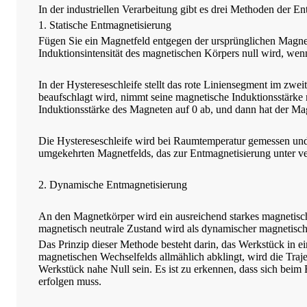
In der industriellen Verarbeitung gibt es drei Methoden der E
1. Statische Entmagnetisierung
Fügen Sie ein Magnetfeld entgegen der ursprünglichen Magnet
Induktionsintensität des magnetischen Körpers null wird, wenn
In der Hystereseschleife stellt das rote Liniensegment im zw
beaufschlagt wird, nimmt seine magnetische Induktionsstärke 
Induktionsstärke des Magneten auf 0 ab, und dann hat der M
Die Hystereseschleife wird bei Raumtemperatur gemessen und d
umgekehrten Magnetfelds, das zur Entmagnetisierung unter v
2. Dynamische Entmagnetisierung
An den Magnetkörper wird ein ausreichend starkes magnetisch
magnetisch neutrale Zustand wird als dynamischer magnetisch
Das Prinzip dieser Methode besteht darin, das Werkstück in 
magnetischen Wechselfelds allmählich abklingt, wird die Traj
Werkstück nahe Null sein. Es ist zu erkennen, dass sich be
erfolgen muss.