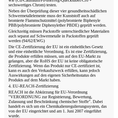
wie (Cd-Cadmium/Pb-Blei/Hg-Quecksilber/Cr6 +
sechswertiges Chrom) testen.
Neben der Überprüfung dieser vier gesundheitsschädlichen
Schwermetallelemente muss der Kunststoff auch auf
bromierte Flammschutzmittel (polybromierte Biphenyle
PBB/polybromierte Diphenylether PBDE) geprüft werden.
Gleichzeitig müssen Packstoffe unterschiedlicher Materialien
auch separat auf Schwermetalle in Packstoffen geprüft
werden (94/62/EWG)
Die CE-Zertifizierung der EU ist ein einheitliches Gesetz
und eine einheitliche Verordnung. Es ist eine Zertifizierung,
die Produkte erfüllen müssen, um auf den EU-Markt zu
gelangen, aber die RoHS der EU ist keine obligatorische
Zertifizierung. Wenn das Produkt nur CE-zertifiziert ist,
kann es auch den Verkaufszweck erfüllen, kann jedoch
Auswirkungen auf den eigenen Sicherheitsstatus des
Produkts auf dem Markt haben.
4. EU-REACH-Zertifizierung
REACH ist die Abkürzung für EU-Verordnung
"VERORDNUNG zur Registrierung, Bewertung,
Zulassung und Beschränkung chemischer Stoffe". Dabei
handelt es sich um ein Chemikalienregulierungssystem, das
von der EU eingerichtet und am 1. Juni 2007 eingeführt
wurde.