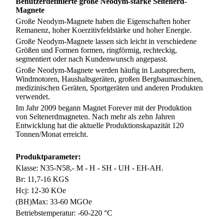
Benutzerdefinierte große Neodym-starke Seltenerd-
Magnete
Große Neodym-Magnete haben die Eigenschaften hoher
Remanenz, hoher Koerzitivfeldstärke und hoher Energie.
Große Neodym-Magnete lassen sich leicht in verschiedene
Größen und Formen formen, ringförmig, rechteckig,
segmentiert oder nach Kundenwunsch angepasst.
Große Neodym-Magnete werden häufig in Lautsprechern,
Windmotoren, Haushaltsgeräten, großen Bergbaumaschinen,
medizinischen Geräten, Sportgeräten und anderen Produkten
verwendet.
Im Jahr 2009 begann Magnet Forever mit der Produktion
von Seltenerdmagneten. Nach mehr als zehn Jahren
Entwicklung hat die aktuelle Produktionskapazität 120
Tonnen/Monat erreicht.
Produktparameter:
Klasse: N35-N58,- M - H - SH - UH - EH-AH.
Br: 11,7-16 KGS
Hcj: 12-30 KOe
(BH)Max: 33-60 MGOe
Betriebstemperatur: -60-220 °C