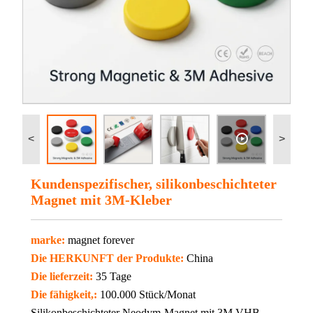
<
>
Kundenspezifischer, silikonbeschichteter
Magnet mit 3M-Kleber
marke:
magnet forever
Die HERKUNFT der Produkte:
China
Die lieferzeit:
35 Tage
Die fähigkeit,:
100.000 Stück/Monat
Silikonbeschichteter Neodym-Magnet mit 3M VHB-