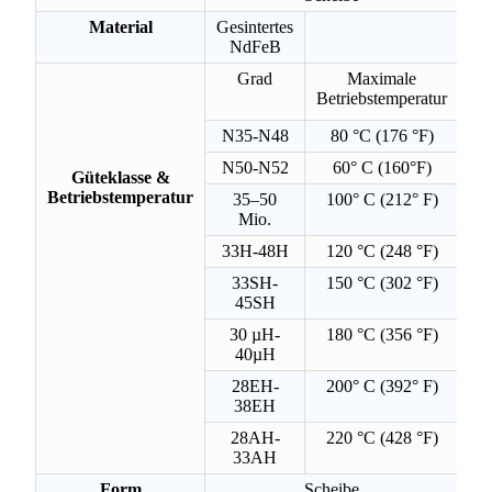
Material
Gesintertes
NdFeB
Grad
Maximale
Betriebstemperatur
N35-N48
80 °C (176 °F)
N50-N52
60° C (160°F)
Güteklasse &
Betriebstemperatur
35–50
100° C (212° F)
Mio.
33H-48H
120 °C (248 °F)
33SH-
150 °C (302 °F)
45SH
30 µH-
180 °C (356 °F)
40µH
28EH-
200° C (392° F)
38EH
28AH-
220 °C (428 °F)
33AH
Form
Scheibe