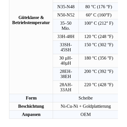
N35-N48
80 °C (176 °F)
N50-N52
60° C (160°F)
Güteklasse &
Betriebstemperatur
35–50
100° C (212° F)
Mio.
33H-48H
120 °C (248 °F)
33SH-
150 °C (302 °F)
45SH
30 µH-
180 °C (356 °F)
40µH
28EH-
200 °C (392 °F)
38EH
28AH-
220 °C (428 °F)
33AH
Form
Scheibe
Beschichtung
Ni-Cu-Ni + Goldplattierung
Anpassen
OEM