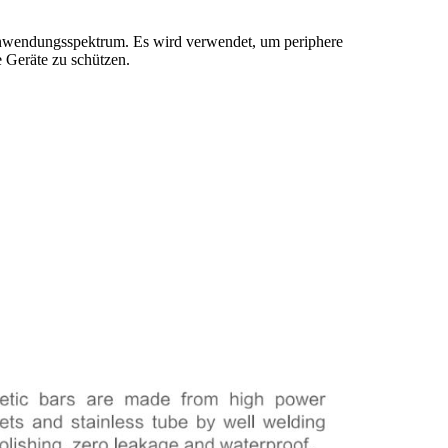
n Anwendungsspektrum. Es wird verwendet, um periphere
e Geräte zu schützen.
D50x30mm Industrieller N52
Industriemagne
t
Neodym-Zylindermagnet
thermischer Sta