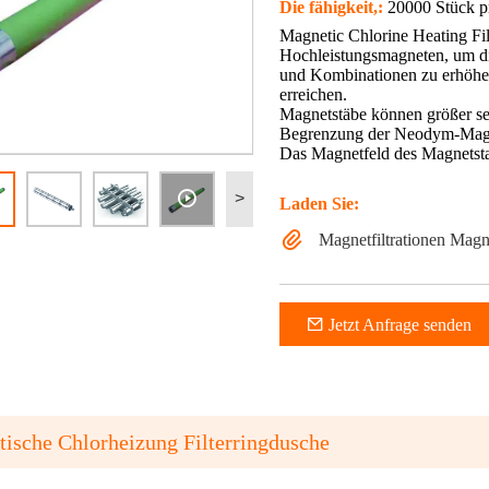
Die fähigkeit,:
20000 Stück p
Magnetic Chlorine Heating Fi
Hochleistungsmagneten, um di
und Kombinationen zu erhöhe
erreichen.
Magnetstäbe können größer se
Begrenzung der Neodym-Magne
Das Magnetfeld des Magnetstab
>
Laden Sie:
Magnetfiltrationen Mag
Jetzt Anfrage senden
ische Chlorheizung Filterringdusche