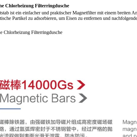
he Chlorheizung Filterringdusche
stab ist ein einfacher und praktischer Magnetfilter mit einem breite
ische Partikel zu adsorbieren, um Eisen zu entfernen und nachfolgend
e Chlorheizung Filterringdusche
mmierter
Wasserdichter, gummierter Topf mit
Kundenspezifischer
Neodym-Magnet
Scheibenferritmagne